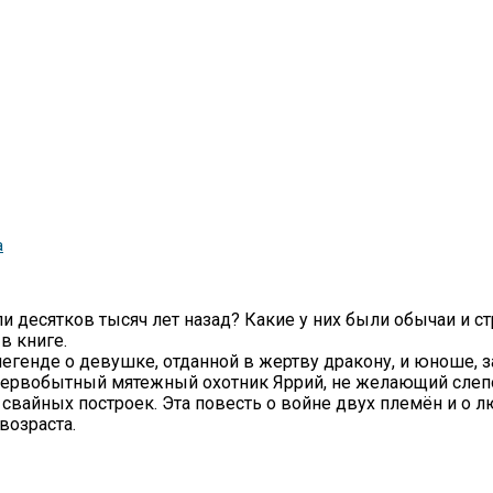
а
 десятков тысяч лет назад? Какие у них были обычаи и стр
в книге.
генде о девушке, отданной в жертву дракону, и юноше, з
первобытный мятежный охотник Яррий, не желающий слепо
 свайных построек. Эта повесть о войне двух племён и о 
возраста.