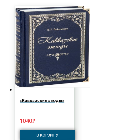
«Кавказские этюды»
1040
Р
В КОРЗИНУ