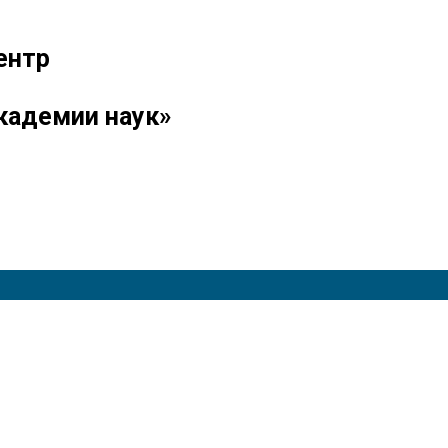
ентр
кадемии наук»