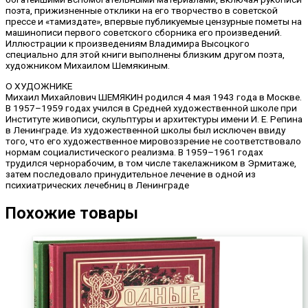
поэта, прижизненные отклики на его творчество в советской
прессе и «тамиздате», впервые публикуемые цензурные пометы на
машинописи первого советского сборника его произведений.
Иллюстрации к произведениям Владимира Высоцкого
специально для этой книги выполнены близким другом поэта,
художником Михаилом Шемякиным.
О ХУДОЖНИКЕ
Михаил Михайлович ШЕМЯКИН родился 4 мая 1943 года в Москве.
В 1957–1959 годах учился в Средней художественной школе при
Институте живописи, скульптуры и архитектуры имени И. Е. Репина
в Ленинграде. Из художественной школы был исключен ввиду
того, что его художественное мировоззрение не соответствовало
нормам социалистического реализма. В 1959–1961 годах
трудился чернорабочим, в том числе такелажником в Эрмитаже,
затем последовало принудительное лечение в одной из
психиатрических лечебниц в Ленинграде
Похожие товары