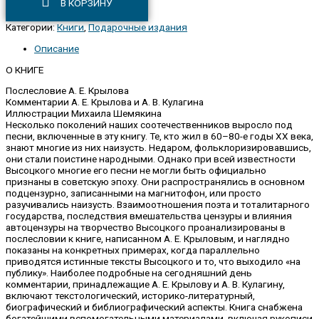
В КОРЗИНУ
Категории:
Книги
,
Подарочные издания
Описание
О КНИГЕ
Послесловие А. Е. Крылова
Комментарии А. Е. Крылова и А. В. Кулагина
Иллюстрации Михаила Шемякина
Несколько поколений наших соотечественников выросло под
песни, включенные в эту книгу. Те, кто жил в 60–80-е годы XX века,
знают многие из них наизусть. Недаром, фольклоризировавшись,
они стали поистине народными. Однако при всей известности
Высоцкого многие его песни не могли быть официально
признаны в советскую эпоху. Они распространялись в основном
подцензурно, записанными на магнитофон, или просто
разучивались наизусть. Взаимоотношения поэта и тоталитарного
государства, последствия вмешательства цензуры и влияния
автоцензуры на творчество Высоцкого проанализированы в
послесловии к книге, написанном А. Е. Крыловым, и наглядно
показаны на конкретных примерах, когда параллельно
приводятся истинные тексты Высоцкого и то, что выходило «на
публику». Наиболее подробные на сегодняшний день
комментарии, принадлежащие А. Е. Крылову и А. В. Кулагину,
включают текстологический, историко-литературный,
биографический и библиографический аспекты. Книга снабжена
богатейшими вспомогательными материалами, включая рукописи