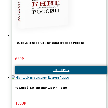
100 самых дорогих книг и автографов России
650
Р
В КОРЗИНУ
«Волшебные сказки» Шарля Перро
1300
Р