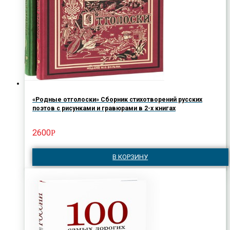
«Родные отголоски» Сборник стихотворений русских
поэтов с рисунками и гравюрами в 2-х книгах
2600
Р
В КОРЗИНУ