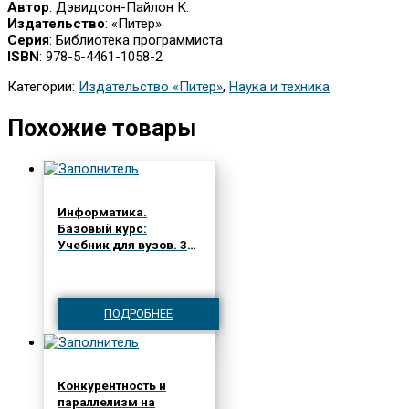
Автор
: Дэвидсон-Пайлон К.
Издательство
: «Питер»
Серия
: Библиотека программиста
ISBN
: 978-5-4461-1058-2
Категории:
Издательство «Питер»
,
Наука и техника
Похожие товары
Информатика.
Базовый курс:
Учебник для вузов. 3-е
изд. Стандарт
третьего поколения
ПОДРОБНЕЕ
Конкурентность и
параллелизм на