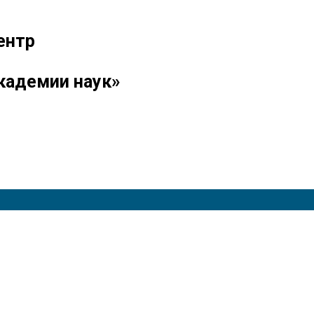
ентр
кадемии наук»