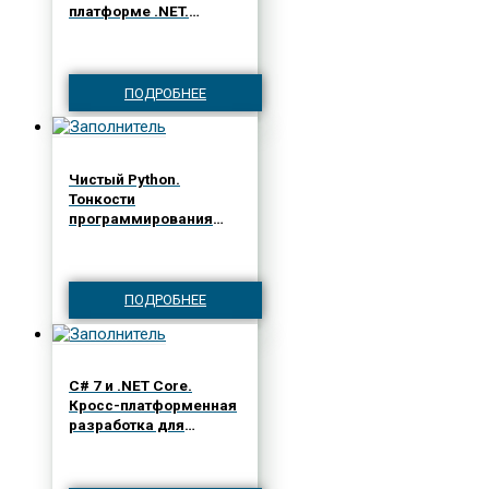
платформе .NET.
Паттерны
эффективного
проектирования
ПОДРОБНЕЕ
Чистый Python.
Тонкости
программирования
для профи
ПОДРОБНЕЕ
C# 7 и .NET Core.
Кросс-платформенная
разработка для
профессионалов. 3-е
издание