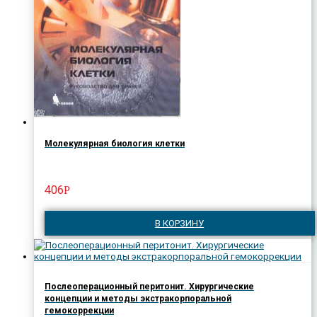
Молекулярная биология клетки
406
Р
В КОРЗИНУ
Послеоперационный перитонит. Хирургические
концепции и методы экстракорпоральной
гемокоррекции