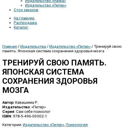
Издательство «Наука»
Издательство «Питер»
Стол заказов
На главную
Распродажа
Каталог
Главная
/
Издательства
/
Издательство «Питер»
/ Тренируй свою
память. Японская система сохранения здоровья мозга
ТРЕНИРУЙ СВОЮ ПАМЯТЬ.
ЯПОНСКАЯ СИСТЕМА
СОХРАНЕНИЯ ЗДОРОВЬЯ
МОЗГА
Автор
: Кавашима Р.
Издательство
: «Питер»
Серия
: Сам себе психолог
ISBN
: 978-5-496-03002-1
Категории:
Издательство «Питер»
,
Психология