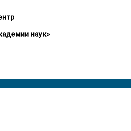
ентр
кадемии наук»