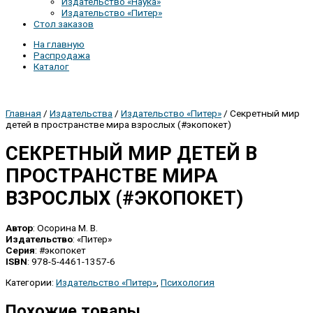
Издательство «Наука»
Издательство «Питер»
Стол заказов
На главную
Распродажа
Каталог
Главная
/
Издательства
/
Издательство «Питер»
/ Секретный мир
детей в пространстве мира взрослых (#экопокет)
СЕКРЕТНЫЙ МИР ДЕТЕЙ В
ПРОСТРАНСТВЕ МИРА
ВЗРОСЛЫХ (#ЭКОПОКЕТ)
Автор
: Осорина М. В.
Издательство
: «Питер»
Серия
: #экопокет
ISBN
: 978-5-4461-1357-6
Категории:
Издательство «Питер»
,
Психология
Похожие товары