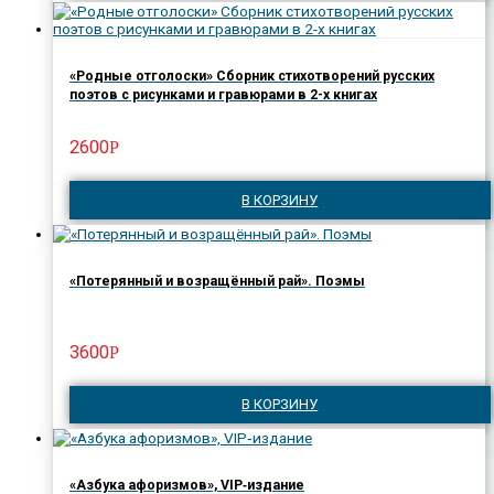
«Родные отголоски» Сборник стихотворений русских
поэтов с рисунками и гравюрами в 2-х книгах
2600
Р
В КОРЗИНУ
«Потерянный и возращённый рай». Поэмы
3600
Р
В КОРЗИНУ
«Азбука афоризмов», VIP‑издание