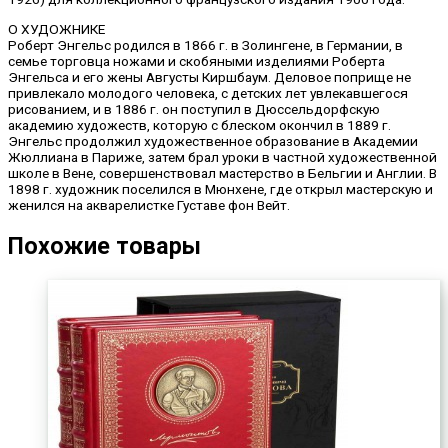
О ХУДОЖНИКЕ
Роберт Энгельс родился в 1866 г. в Золингене, в Германии, в
семье торговца ножа­ми и скобяными изделиями Роберта
Энгельса и его жены Августы Киршбаум. Деловое поприще не
привлекало молодого человека, с детских лет увлекавшегося
рисованием, и в 1886 г. он поступил в Дюссельдорфскую
академию художеств, которую с бле­ском окончил в 1889 г.
Энгельс продолжил художественное образование в Академии
Жюллиана в Париже, затем брал уроки в частной художественной
школе в Вене, совер­шенствовал мастерство в Бельгии и Англии. В
1898 г. художник поселился в Мюнхене, где открыл мастерскую и
женился на акварелистке Густаве фон Вейт.
Похожие товары