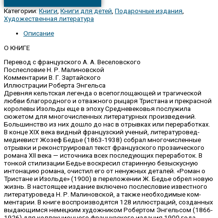
Категории:
Книги
,
Книги для детей
,
Подарочные издания
,
Художественная литература
Описание
О КНИГЕ
Перевод с французского А. А. Веселовского
Послесловие Н. Р. Малиновской
Комментарии В. Г. Зартайского
Иллюстрации Роберта Энгельса
Древняя кельтская легенда о всепоглощающей и трагической
любви благородного и отважного рыцаря Тристана и прекрасной
королевы Изоль­ды еще в эпоху Средневековья послужила
сюжетом для многочисленных литературных произведений.
Большинство из них дошло до нас в отрыв­ках или переработках.
В конце XIX века видный французский ученый, ли­тературовед-
медиевист Жозеф Бедье (1863-1938) собрал многочисленные
отрывки и реконструировал текст французского прозаического
романа XII века — источника всех последующих переработок. В
тонкой стилизации Бедье воскресил старинную безыскусную
интонацию романа, очистил его от ненужных деталей. «Роман о
Тристане и Изольде» (1900) в переложении Ж. Бедье обрел новую
жизнь. В настоящее издание включено послесловие известного
литературоведа Н. Р. Малиновской, а также необходимые ком­
ментарии. В книге воспроизводятся 128 иллюстраций, созданных
выда­ющимся немецким художником Робертом Энгельсом (1866-
1926) для кол­лекционного французского издания 1900 года.