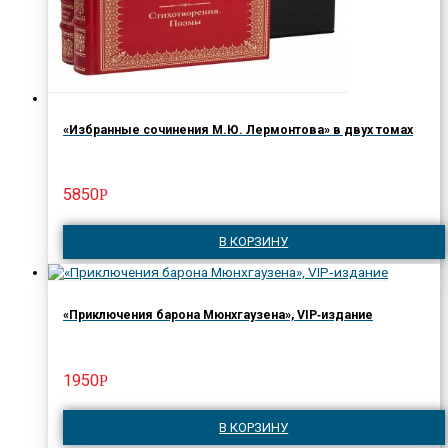
«Избранные сочинения М.Ю. Лермонтова» в двух томах
5850
Р
В КОРЗИНУ
«Приключения барона Мюнхгаузена», VIP‑издание
1950
Р
В КОРЗИНУ