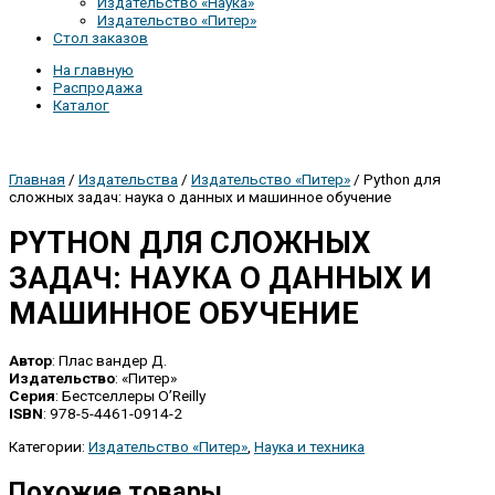
Издательство «Наука»
Издательство «Питер»
Стол заказов
На главную
Распродажа
Каталог
Главная
/
Издательства
/
Издательство «Питер»
/ Python для
сложных задач: наука о данных и машинное обучение
PYTHON ДЛЯ СЛОЖНЫХ
ЗАДАЧ: НАУКА О ДАННЫХ И
МАШИННОЕ ОБУЧЕНИЕ
Автор
: Плас вандер Д.
Издательство
: «Питер»
Серия
: Бестселлеры O’Reilly
ISBN
: 978-5-4461-0914-2
Категории:
Издательство «Питер»
,
Наука и техника
Похожие товары