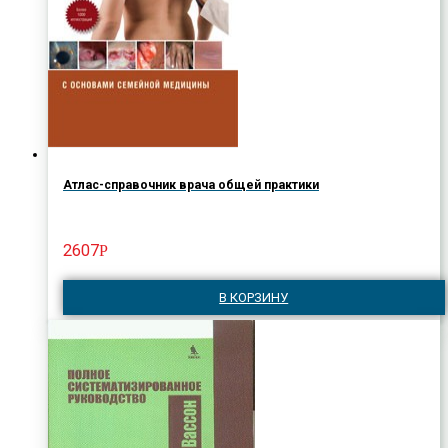
Атлас-справочник врача общей практики
2607
Р
В КОРЗИНУ