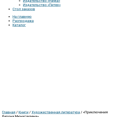
Издательство «Наука»
Издательство «Питер»
Стол заказов
На главную
Распродажа
Каталог
Главная
/
Книги
/
Художественная литература
/ «Приключения
барона Мюнхгаузена»