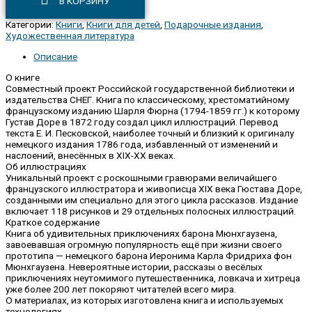
В КОРЗИНУ
Категории:
Книги
,
Книги для детей
,
Подарочные издания
,
Художественная литература
Описание
О книге
Совместный проект Российской государственной библиотеки и
издательства СНЕГ. Книга по классическому, хрестоматийному
французскому изданию Шарля Фюрна (1794-1859 гг.) к которому
Густав Доре в 1872 году создал цикл иллюстраций. Перевод
текста Е. И. Песковской, наиболее точный и близкий к оригиналу
немецкого издания 1786 года, избавленный от изменений и
наслоений, внесённых в XIX-XX веках.
Об иллюстрациях
Уникальный проект с роскошными гравюрами величайшего
французского иллюстратора и живописца XIX века Гюстава Доре,
созданными им специально для этого цикла рассказов. Издание
включает 118 рисунков и 29 отдельных полосных иллюстраций.
Краткое содержание
Книга об удивительных приключениях барона Мюнхгаузена,
завоевавшая огромную популярность ещё при жизни своего
прототипа — немецкого барона Иеронима Карла Фридриха фон
Мюнхгаузена. Невероятные истории, рассказы о весёлых
приключениях неутомимого путешественника, ловкача и хитреца
уже более 200 лет покоряют читателей всего мира.
О материалах, из которых изготовлена книга и используемых
технологиях