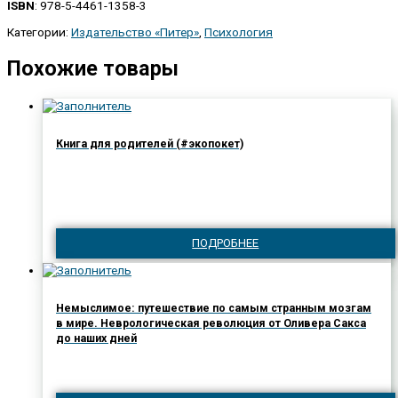
ISBN
: 978-5-4461-1358-3
Категории:
Издательство «Питер»
,
Психология
Похожие товары
Книга для родителей (#экопокет)
ПОДРОБНЕЕ
Немыслимое: путешествие по самым странным мозгам
в мире. Неврологическая революция от Оливера Сакса
до наших дней