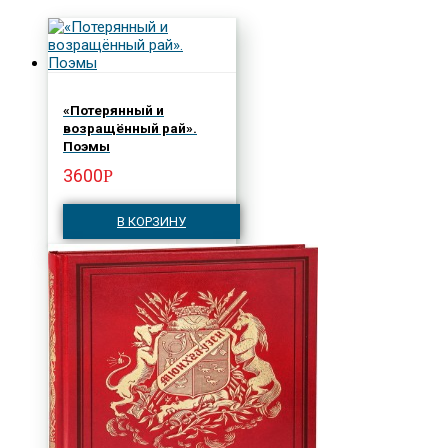
«Потерянный и
возращённый рай».
Поэмы
3600
Р
В КОРЗИНУ