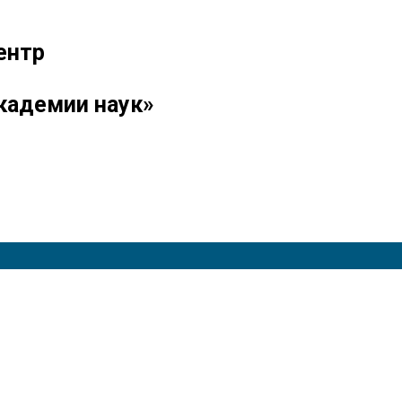
ентр
кадемии наук»