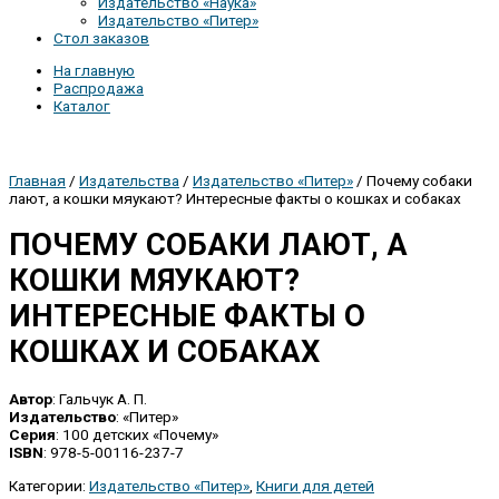
Издательство «Наука»
Издательство «Питер»
Стол заказов
На главную
Распродажа
Каталог
Главная
/
Издательства
/
Издательство «Питер»
/ Почему собаки
лают, а кошки мяукают? Интересные факты о кошках и собаках
ПОЧЕМУ СОБАКИ ЛАЮТ, А
КОШКИ МЯУКАЮТ?
ИНТЕРЕСНЫЕ ФАКТЫ О
КОШКАХ И СОБАКАХ
Автор
: Гальчук А. П.
Издательство
: «Питер»
Серия
: 100 детских «Почему»
ISBN
: 978-5-00116-237-7
Категории:
Издательство «Питер»
,
Книги для детей