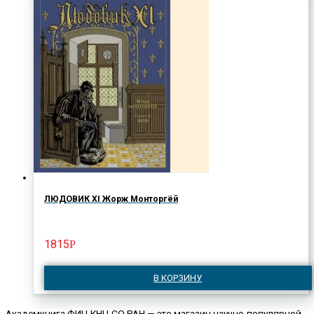
ЛЮДОВИК XI Жорж Монторгёй
1815
Р
В КОРЗИНУ
Академкнига ФИЦ КНЦ СО РАН — это магазин научно-популярной