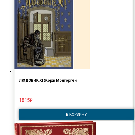
ЛЮДОВИК XI Жорж Монторгёй
1815
Р
В КОРЗИНУ