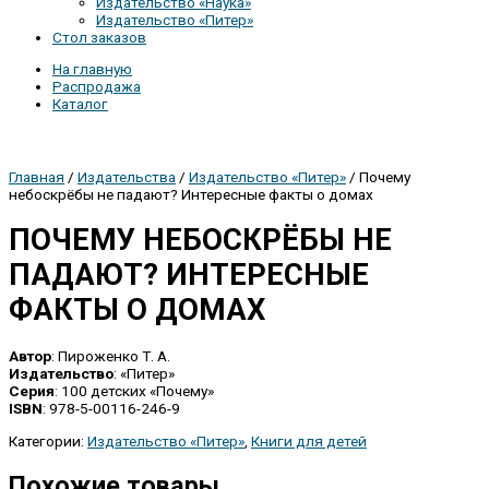
Издательство «Наука»
Издательство «Питер»
Стол заказов
На главную
Распродажа
Каталог
Главная
/
Издательства
/
Издательство «Питер»
/ Почему
небоскрёбы не падают? Интересные факты о домах
ПОЧЕМУ НЕБОСКРЁБЫ НЕ
ПАДАЮТ? ИНТЕРЕСНЫЕ
ФАКТЫ О ДОМАХ
Автор
: Пироженко Т. А.
Издательство
: «Питер»
Серия
: 100 детских «Почему»
ISBN
: 978-5-00116-246-9
Категории:
Издательство «Питер»
,
Книги для детей
Похожие товары