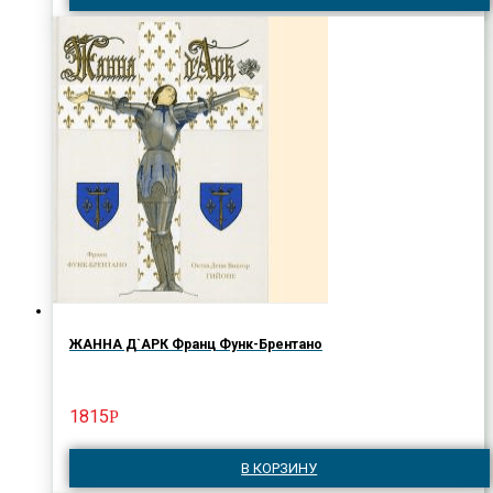
ЖАННА Д`АРК Франц Функ-Брентано
1815
Р
В КОРЗИНУ