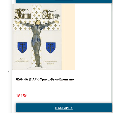
ЖАННА Д`АРК Франц Функ-Брентано
1815
Р
В КОРЗИНУ