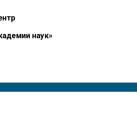
ентр
кадемии наук»