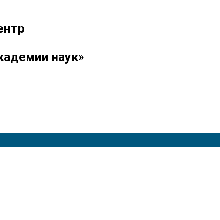
ентр
кадемии наук»