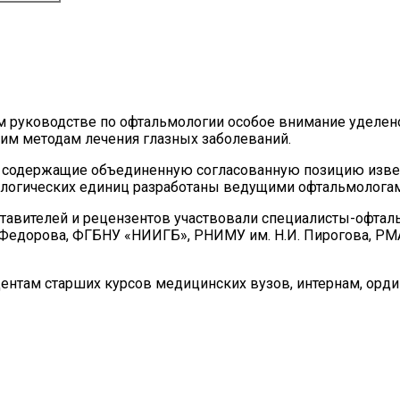
ом руководстве по офтальмологии особое внимание уделе
им методам лечения глазных заболеваний.
, содержащие объединенную согласованную позицию изве
ологических единиц разработаны ведущими офтальмологам
оставителей и рецензентов участвовали специалисты-офта
Н. Федорова, ФГБНУ «НИИГБ», РНИМУ им. Н.И. Пирогова, 
нтам старших курсов медицинских вузов, интернам, орди