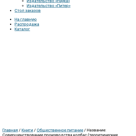
Издательство «Наука»
Издательство «Питер»
Стол заказов
На главную
Распродажа
Каталог
Главная
/
Книги
/
Общественное питание
/ Название:
Совершенствование производства колбас (теоретические