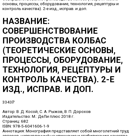
основы, процессы, оборудование, технология, рецептуры и
контроль качества). 2-е изд., исправ. и доп.
НАЗВАНИЕ:
СОВЕРШЕНСТВОВАНИЕ
ПРОИЗВОДСТВА КОЛБАС
(ТЕОРЕТИЧЕСКИЕ ОСНОВЫ,
ПРОЦЕССЫ, ОБОРУДОВАНИЕ,
ТЕХНОЛОГИЯ, РЕЦЕПТУРЫ И
КОНТРОЛЬ КАЧЕСТВА). 2-Е
ИЗД., ИСПРАВ. И ДОП.
3343
Р
Автор: В. Д. Косой, С. А. Рыжов, В. П. Дорохов
Издательство: М.: ДеЛи плюс 2018 г.
Страниц: 682
ISBN: 978-5-6041606-1-9
Аннотация: Монография представляет собой многолетний труд
авторов, направленный на улучшение и стабилизацию качества