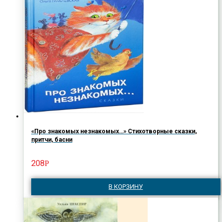
«Про знакомых незнакомых…» Стихотворные сказки,
притчи, басни
208
Р
В КОРЗИНУ