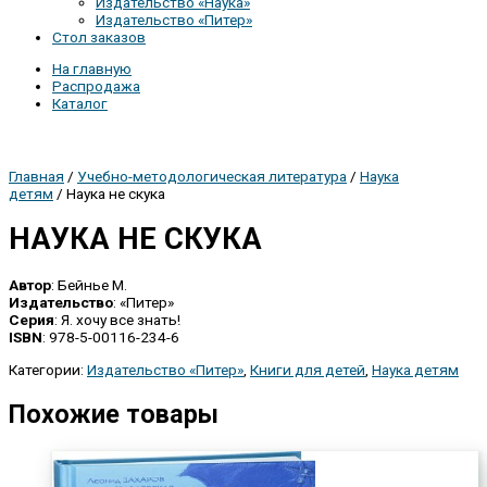
Издательство «Наука»
Издательство «Питер»
Стол заказов
На главную
Распродажа
Каталог
Главная
/
Учебно-методологическая литература
/
Наука
детям
/ Наука не скука
НАУКА НЕ СКУКА
Автор
: Бейнье М.
Издательство
: «Питер»
Серия
: Я. хочу все знать!
ISBN
: 978-5-00116-234-6
Категории:
Издательство «Питер»
,
Книги для детей
,
Наука детям
Похожие товары