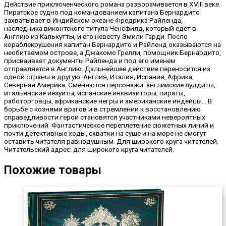
Действие приключенческого романа разворачивается в XVIII веке.
Пиратское судно под командованием капитана Бернардито
захватывает в Индийском океане Фредрика Райленда,
наследника виконтского титула Ченсфилд, который едет в
Англию из Калькутты, и его невесту Эмили Гарди. После
кораблекрушения капитан Бернардито и Райленд оказываются на
необитаемом острове, а Джакомо Грелли, помощник Бернардито,
присваивает документы Райленда и под его именем
отправляется в Англию. Дальнейшее действие переносится из
одной страны в другую: Англия, Италия, Испания, Африка,
Северная Америка. Сменяются персонажи: английские луддиты,
итальянские иезуиты, испанские инквизиторы, пираты,
работорговцы, африканские негры и американские индейцы… В
борьбе с кознями врагов и в стремлении к восстановлению
справедливости герои становятся участниками невероятных
приключений. Фантастическое переплетение сюжетных линий и
почти детективные ходы, схватки на суше и на море не смогут
оставить читателя равнодушным. Для широкого круга читателей.
Читательский адрес: для широкого круга читателей.
Похожие товары