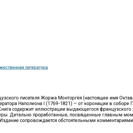
жественная литература
узского писа­теля Жоржа Монторгёя (настоящее имя Октав 
ератора Наполеона I (1769-1821) — от коронации в соборе
ы. Книга содержит иллюстрации выдающегося французског
катуры. Детально проработанные, посвященные главным мо
. Издание сопровождается обстоятельными комментариями