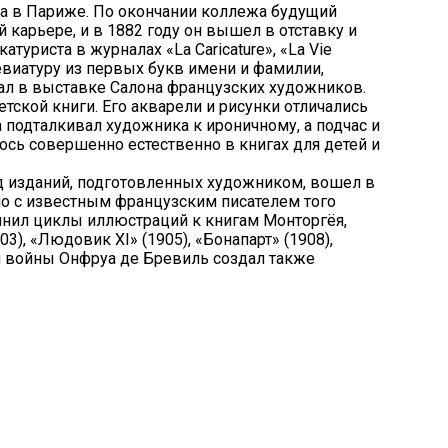
ва в Париже. По окончании коллежа будущий
карьере, и в 1882 году он вышел в отставку и
уриста в журналах «La Caricature», «La Vie
евиатуру из пер­вых букв имени и фамилии,
ал в выставке Салона французских художников.
тской книги. Его акварели и рисунки отличались
 подталкивал художника к ироничному, а подчас и
сь совершенно естественно в книгах для детей и
д изданий, подготовленных художни­ком, вошел в
о с известным француз­ским писателем того
ил циклы иллю­страций к книгам Монторгёя,
), «Людовик XI» (1905), «Бонапарт» (1908),
ой войны Онфруа де Бревиль создал также