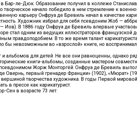
у в Бар-ле-Дюк. Образование получил в коллеже Станисла
 творческое начало победило в нем стремление к военной 
н­ную карьеру Онфруа де Бревиль начал в качестве карикат
естность. Художник избрал для себя псевдоним Жоб — аббр
 Иов). В 1886 году Онфруа де Бревиль впервые участвов
оре стал од­ним из ведущих иллюстраторов французской де
ным правдоподобием. В то же время талант карикатуриста
о бы невозможным во «взрослой» книге, но воспринима­ло
и альбомов для детей. Не все они равноценны, однако ря
тори­ческие книги-альбомы, созданные мастером совместн
 псевдонимом Жорж Монторгёй. Онфруа де Бревиль выполн
 Овернь, первый гренадер Франции» (1902), «Мюрат» (1903
тся вершиной творчества художника. В годы Первой миров
ть в прессе как карикатурист.
р-Сен в возрасте 73 лет.