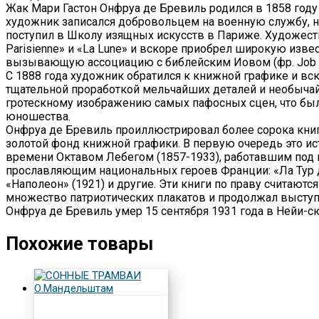
Жак Мари Гастон Онфруа де Бревиль родился в 1858 год
художник записался добровольцем на военную службу, но
поступил в Школу изящных искусств в Париже. Художестве
Parisienne» и «La Lune» и вскоре приобрел широкую из­в
вызывающую ассоциацию с библейским Иовом (фр. Job —
С 1888 года художник обратился к книжной графике и вск
тщательной проработкой мельчайших деталей и необы­чай
гротескному изображению самых пафосных сцен, что был
юношества.
Онфруа де Бревиль проиллюстрировал более сорока книг 
золотой фонд книжной графики. В первую очередь это ис
времени Октавом Лебегом (1857-1933), работавшим под
прославляющим национальных героев Фран­ции: «Ла Тур де
«Наполеон» (1921) и другие. Эти книги по праву считаю
множество патриотических плакатов и продолжал выступа
Онфруа де Бревиль умер 15 сентября 1931 года в Нейи-сю
Похожие товары