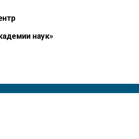
ентр
кадемии наук»