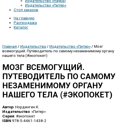
Издательство «Наука»
Издательство «Питер»
Стол заказов
На главную
Распродажа
Каталог
Главная
/
Издательства
/
Издательство «Питер»
/ Мозг
всемогущий. Путеводитель по самому незаменимому органу
нашего тела (#экопокет)
МОЗГ ВСЕМОГУЩИЙ.
ПУТЕВОДИТЕЛЬ ПО САМОМУ
НЕЗАМЕНИМОМУ ОРГАНУ
НАШЕГО ТЕЛА (#ЭКОПОКЕТ)
Автор
: Норденген К.
Издательство
: «Питер»
Серия
: #экопокет
ISBN
:978-5-4461-1438-2