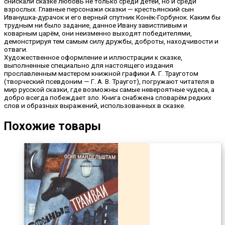
снискали сказке любовь не только среди детей, но и среди
взрослых. Главные персонажи сказки — крестьянский сын
Иванушка-дурачок и его верный спутник Конёк-Горбунок. Каким бы
трудным ни было задание, данное Ивану завистливым и
коварным царём, они неизменно выходят победителями,
демонстрируя тем самым силу дружбы, доброты, находчивости и
отваги.
Художественное оформление и иллюстрации к сказке,
выполненные специально для настоящего издания
прославленным мастером книжной графики А. Г. Трауготом
(творческий псевдоним — Г. А. В. Траугот), погружают читателя в
мир русской сказки, где возможны самые невероятные чудеса, а
добро всегда побеждает зло. Книга снабжена словарём редких
слов и образных выражений, использованных в сказке.
Похожие товары