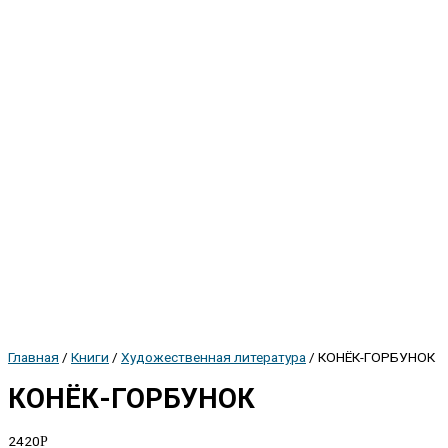
Главная
/
Книги
/
Художественная литература
/ КОНЁК-ГОРБУНОК
КОНЁК-ГОРБУНОК
2420
Р