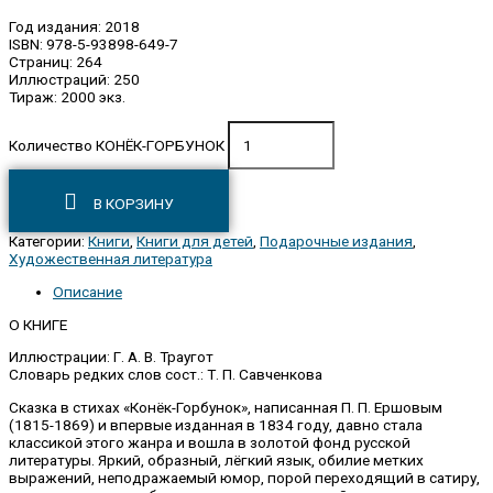
Год издания: 2018
ISBN: 978-5-93898-649-7
Страниц: 264
Иллюстраций: 250
Тираж: 2000 экз.
Количество КОНЁК-ГОРБУНОК
В КОРЗИНУ
Категории:
Книги
,
Книги для детей
,
Подарочные издания
,
Художественная литература
Описание
О КНИГЕ
Иллюстрации: Г. А. В. Траугот
Словарь редких слов сост.: Т. П. Савченкова
Сказка в стихах «Конёк-Горбунок», написанная П. П. Ершовым
(1815-1869) и впервые изданная в 1834 году, давно стала
классикой этого жанра и вошла в золотой фонд русской
литературы. Яркий, образный, лёгкий язык, обилие метких
выражений, неподражаемый юмор, порой переходящий в сатиру,