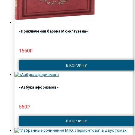
«Приключения барона Мюнхгаузена»
1560
Р
В КОРЗИНУ
«Азбука афоризмов»
550
Р
В КОРЗИНУ