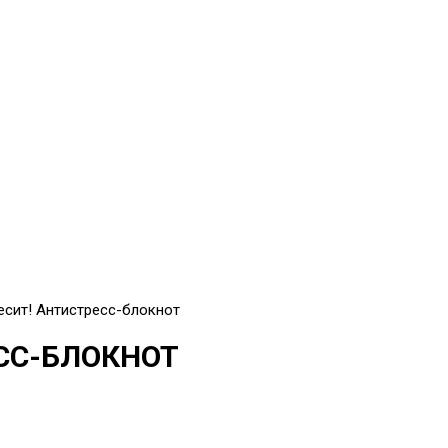
есит! Антистресс-блокнот
ЕСС-БЛОКНОТ