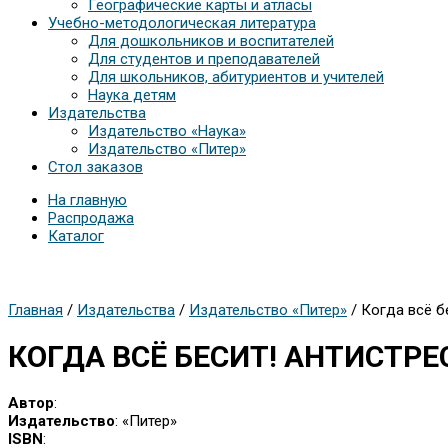
Географические карты и атласы
Учебно-методологическая литература
Для дошкольников и воспитателей
Для студентов и преподавателей
Для школьников, абитуриентов и учителей
Наука детям
Издательства
Издательство «Наука»
Издательство «Питер»
Стол заказов
На главную
Распродажа
Каталог
Главная
/
Издательства
/
Издательство «Питер»
/ Когда всё б
КОГДА ВСЁ БЕСИТ! АНТИСТР
Автор
:
Издательство
: «Питер»
ISBN
: