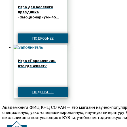
Игра для весёлого
праздника
«Эмоционариум» 45
карточек для развития
эмоционального
интеллекта
ПОДРОБНЕЕ
Игра «Паровозики».
Кто где живёт?
ПОДРОБНЕЕ
Академкнига ФИЦ КНЦ СО РАН — это магазин научно-популярно
специальную, узко-специализированную, научную литературу. С
школьников и поступающих в ВУЗ-ы, учебно-методическую лите