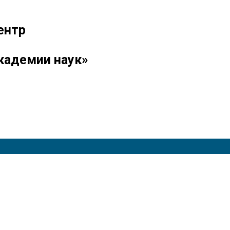
ентр
кадемии наук»