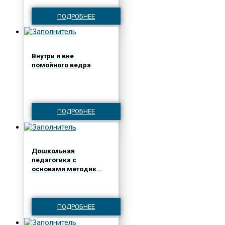
ПОДРОБНЕЕ
Внутри и вне
помойного ведра
ПОДРОБНЕЕ
Дошкольная
педагогика с
основами методик
воспитания и
обучения. Учебник для
вузов. Стандарт
третьего поколения. 2-
ПОДРОБНЕЕ
е изд.