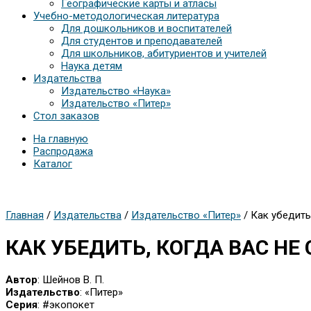
Географические карты и атласы
Учебно-методологическая литература
Для дошкольников и воспитателей
Для студентов и преподавателей
Для школьников, абитуриентов и учителей
Наука детям
Издательства
Издательство «Наука»
Издательство «Питер»
Стол заказов
На главную
Распродажа
Каталог
Главная
/
Издательства
/
Издательство «Питер»
/ Как убедить
КАК УБЕДИТЬ, КОГДА ВАС НЕ
Автор
: Шейнов В. П.
Издательство
: «Питер»
Серия
: #экопокет