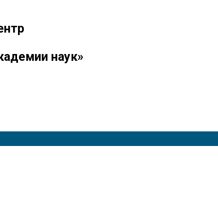
ентр
кадемии наук»