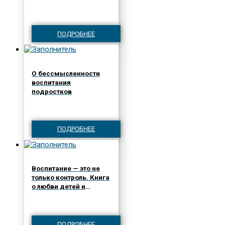
и как их понять
(#экопокет)
ПОДРОБНЕЕ
О бессмысленности
воспитания
подростков
ПОДРОБНЕЕ
Воспитание — это не
только контроль. Книга
о любви детей и
родителей
ПОДРОБНЕЕ