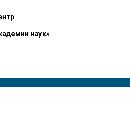
ентр
кадемии наук»