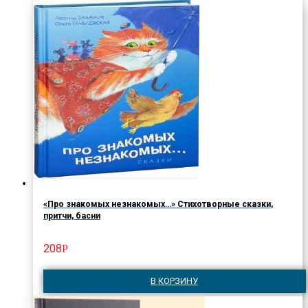
«Про знакомых незнакомых…» Стихотворные сказки,
притчи, басни
208
Р
В КОРЗИНУ