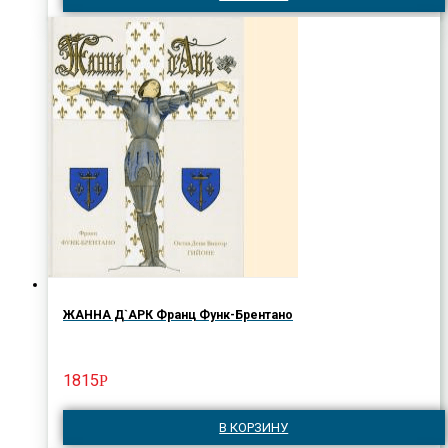
ЖАННА Д`АРК Франц Функ-Брентано
1815
Р
В КОРЗИНУ