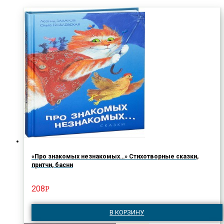
«Про знакомых незнакомых…» Стихотворные сказки,
притчи, басни
208
Р
В КОРЗИНУ