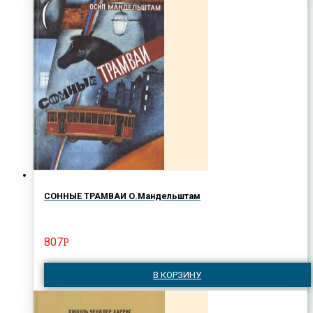
СОННЫЕ ТРАМВАИ О.Мандельштам
807
Р
В КОРЗИНУ