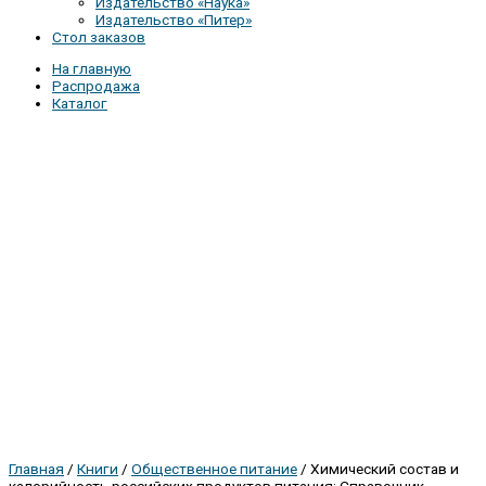
Издательство «Наука»
Издательство «Питер»
Стол заказов
На главную
Распродажа
Каталог
Главная
/
Книги
/
Общественное питание
/ Химический состав и
калорийность российских продуктов питания: Справочник