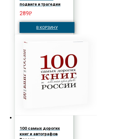
подвиге и трагедии
289
Р
В КОРЗИНУ
100 самых дорогих
книг и автографов