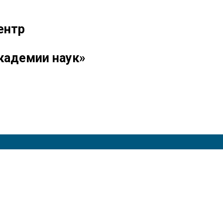
ентр
кадемии наук»