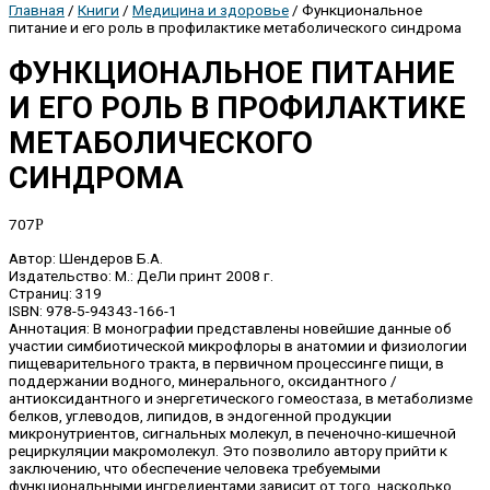
Главная
/
Книги
/
Медицина и здоровье
/ Функциональное
питание и его роль в профилактике метаболического синдрома
ФУНКЦИОНАЛЬНОЕ ПИТАНИЕ
И ЕГО РОЛЬ В ПРОФИЛАКТИКЕ
МЕТАБОЛИЧЕСКОГО
СИНДРОМА
707
Р
Автор: Шендеров Б.А.
Издательство: М.: ДеЛи принт 2008 г.
Страниц: 319
ISBN: 978-5-94343-166-1
Аннотация: В монографии представлены новейшие данные об
участии симбиотической микрофлоры в анатомии и физиологии
пищеварительного тракта, в первичном процессинге пищи, в
поддержании водного, минерального, оксидантного /
антиоксидантного и энергетического гомеостаза, в метаболизме
белков, углеводов, липидов, в эндогенной продукции
микронутриентов, сигнальных молекул, в печеночно-кишечной
рециркуляции макромолекул. Это позволило автору прийти к
заключению, что обеспечение человека требуемыми
функциональными ингредиентами зависит от того, насколько