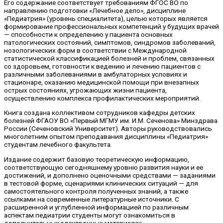
Его содержание соответствует требованиям ФГОС ВО по
направлению подготовки «Лечебное дело», дисциплине
«Педиатрия» (уровень специалитета), целью которых является
формирование профессиональных компетенций у будущих врачей
— способности к определению у пациента основных
патологических состояний, симптомов, синдромов заболеваний,
нозологических форм в соответствии с Международной
статистической классификацией болезней и проблем, связанных
со здоровьем, готовности к ведению и лечению пациентов с
различными заболеваниями в амбулаторных условиях и
стационаре, оказанию медицинской помощи при внезапных
острых состояниях, угрожающих жизни пациента,
осуществлению комплекса профилактических мероприятий.
Книга создана коллективом сотрудников кафедры детских
болезней ФГАОУ ВО «Первый МГМУ им. И.М. Сеченова» Минздрава
России (Сеченовский Университет). Авторы руководствовались
многолетним опытом преподавания дисциплины «Педиатрия»
студентам лечебного факультета.
Издание содержит базовую теоретическую информацию,
соответствующую сегодняшнему уровню развития науки и ее
достижений, и дополнено оценочными средствами — заданиями
в тестовой форме, сценариями клинических ситуаций — для
самостоятельного контроля полученных знаний, а также
ссылками на современные литературные источники. С
расширенной и углубленной информацией по различным
аспектам педиатрии студенты могут ознакомиться в
дополнительных электронных материалах.