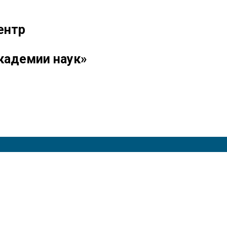
ентр
кадемии наук»