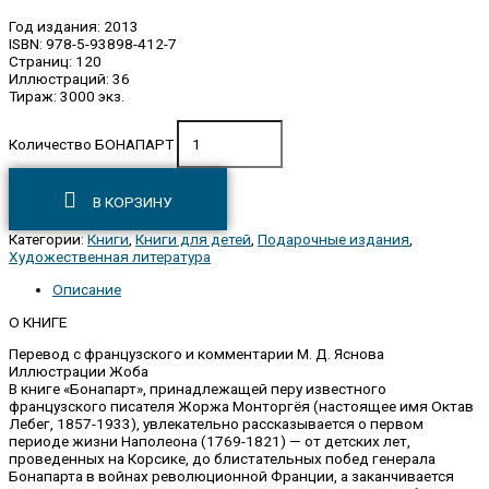
Год издания: 2013
ISBN: 978-5-93898-412-7
Страниц: 120
Иллюстраций: 36
Тираж: 3000 экз.
Количество БОНАПАРТ
В КОРЗИНУ
Категории:
Книги
,
Книги для детей
,
Подарочные издания
,
Художественная литература
Описание
О КНИГЕ
Перевод с французского и комментарии М. Д. Яснова
Иллюстрации Жоба
В книге «Бонапарт», принадлежащей перу известного
французского писателя Жоржа Монторгёя (настоящее имя Октав
Лебег, 1857-1933), увлекательно рассказывается о первом
периоде жизни Наполеона (1769-1821) — от детских лет,
проведенных на Корсике, до блистательных побед генерала
Бонапарта в войнах революционной Франции, а заканчивается