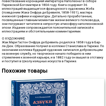
повествование коронацией императора Наполеона I в соборе
Парижской Богоматери в 1804 году. Книга содержит 36
иллюстраций выдающегося французского художника Жоба
(псевдоним Жака Онфруа де Бревиля, 1858-1931), мастера
книжной графики и карикатуры. Детально проработанные,
посвященные главным моментам жизни великого полководца,
они погружают читателя в непростую атмосферу наполеоновской
эпохи. Издание сопровождается пояснительной запиской к
иллюстрациям и обстоятельными комментариями.
О ХУДОЖНИКЕ
Жак Мари Гастон Онфруа де Бревиль родился в 1858 году в Бар-
ле-Дюк. Образование получил в коллеже Станислава в Париже. По
окончании коллежа будущий художник записался добровольцем
на военную службу, но творческое начало победило в нем
стремление к военной карьере, и в 1882 году он вышел в отставку
и поступил в Школу изящных искусств в Париже.
Похожие товары