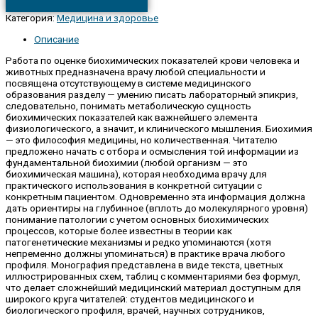
Категория:
Медицина и здоровье
Описание
Работа по оценке биохимических показателей крови человека и
животных предназначена врачу любой специальности и
посвящена отсутствующему в системе медицинского
образования разделу — умению писать лабораторный эпикриз,
следовательно, понимать метаболическую сущность
биохимических показателей как важнейшего элемента
физиологического, а значит, и клинического мышления. Биохимия
— это философия медицины, но количественная. Читателю
предложено начать с отбора и осмысления той информации из
фундаментальной биохимии (любой организм — это
биохимическая машина), которая необходима врачу для
практического использования в конкретной ситуации с
конкретным пациентом. Одновременно эта информация должна
дать ориентиры на глубинное (вплоть до молекулярного уровня)
понимание патологии с учетом основных биохимических
процессов, которые более известны в теории как
патогенетические механизмы и редко упоминаются (хотя
непременно должны упоминаться) в практике врача любого
профиля. Монография представлена в виде текста, цветных
иллюстрированных схем, таблиц с комментариями без формул,
что делает сложнейший медицинский материал доступным для
широкого круга читателей: студентов медицинского и
биологического профиля, врачей, научных сотрудников,