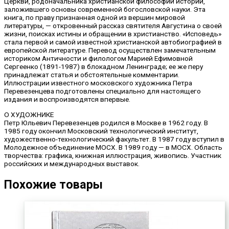
Церкви, родоначальника христианской философии истории,
заложившего основы современной богословской науки. Эта
книга, по праву признанная одной из вершин мировой
литературы, — откровенный рассказ святителя Августина о своей
жизни, поисках истины и обращении в христианство. «Исповедь»
стала первой и самой известной христианской автобиографией в
европейской литературе. Перевод осуществлен замечательным
историком Античности и филологом Марией Ефимовной
Сергеенко (1891-1987) в блокадном Ленинграде; ее же перу
принадлежат статья и обстоятельные комментарии.
Иллюстрации известного московского художника Петра
Перевезенцева подготовлены специально для настоящего
издания и воспроизводятся впервые.
О ХУДОЖНИКЕ
Петр Юльевич Перевезенцев родился в Москве в 1962 году. В
1985 году окончил Московский технологический институт,
художественно-технологический факультет. В 1987 году вступил в
Молодежное объединение МОСХ. В 1989 году — в МОСХ. Область
творчества: графика, книжная иллюстрация, живопись. Участник
российских и международных выставок.
Похожие товары