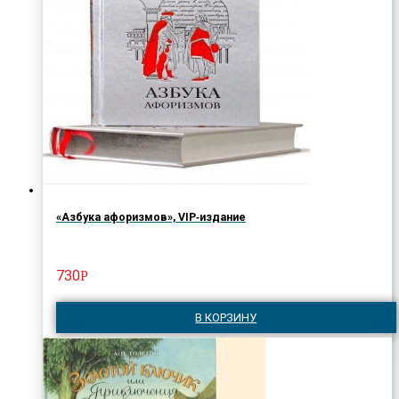
«Азбука афоризмов», VIP‑издание
730
Р
В КОРЗИНУ