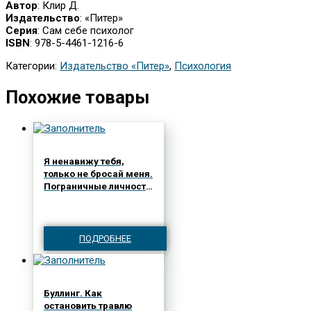
Автор
: Клир Д.
Издательство
: «Питер»
Серия
: Сам себе психолог
ISBN
: 978-5-4461-1216-6
Категории:
Издательство «Питер»
,
Психология
Похожие товары
Я ненавижу тебя,
только не бросай меня.
Пограничные личности
и как их понять
(#экопокет)
ПОДРОБНЕЕ
Буллинг. Как
остановить травлю