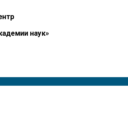
ентр
кадемии наук»