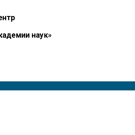
ентр
кадемии наук»