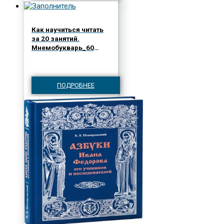
Как научиться читать
за 20 занятий.
Мнемобукварь_60
карточек
ПОДРОБНЕЕ