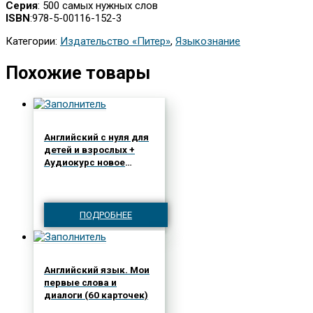
Серия
: 500 самых нужных слов
ISBN
:978-5-00116-152-3
Категории:
Издательство «Питер»
,
Языкознание
Похожие товары
Английский с нуля для
детей и взрослых +
Аудиокурс новое
издание
ПОДРОБНЕЕ
Английский язык. Мои
первые слова и
диалоги (60 карточек)