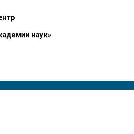
ентр
кадемии наук»