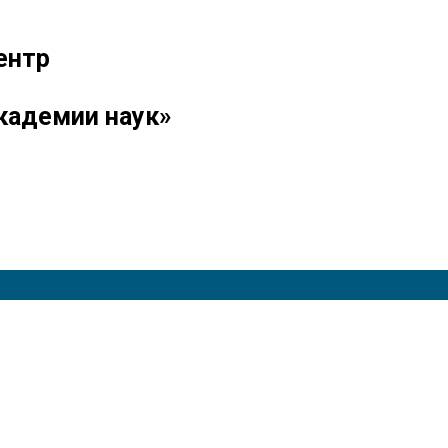
ентр
кадемии наук»