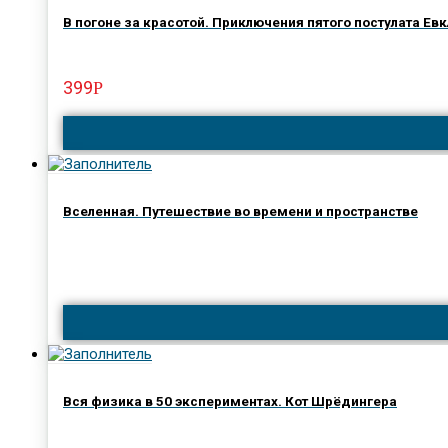
В погоне за красотой. Приключения пятого постулата Ев
399
Р
Вселенная. Путешествие во времени и пространстве
Вся физика в 50 экспериментах. Кот Шрёдингера