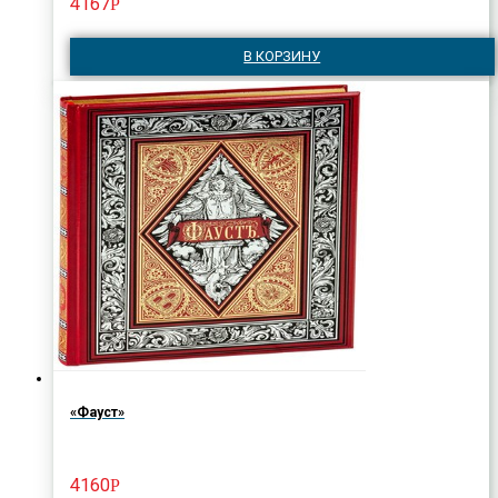
4167
Р
В КОРЗИНУ
«Фауст»
4160
Р