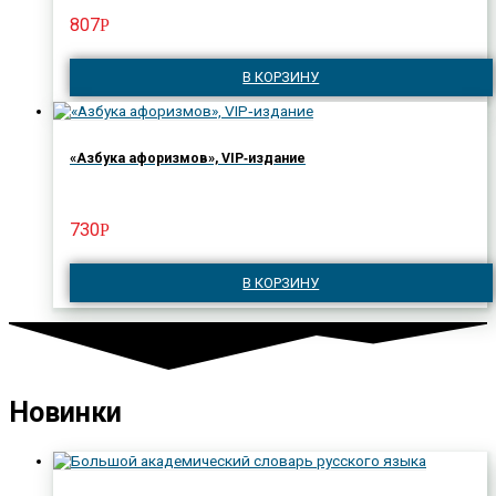
807
Р
В КОРЗИНУ
«Азбука афоризмов», VIP‑издание
730
Р
В КОРЗИНУ
Новинки